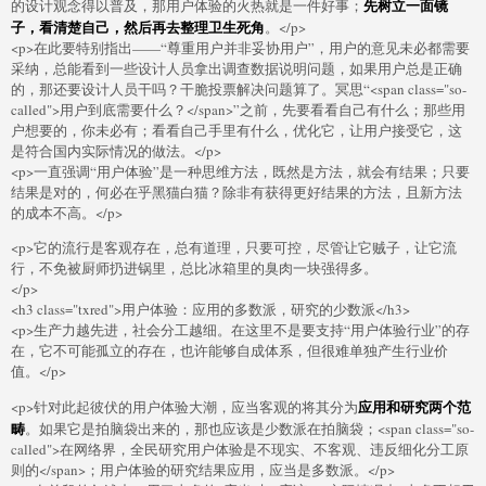
先树立一面镜
的设计观念得以普及，那用户体验的火热就是一件好事；
子，看清楚自己，然后再去整理卫生死角
。</p>
<p>在此要特别指出——“尊重用户并非妥协用户”，用户的意见未必都需要
采纳，总能看到一些设计人员拿出调查数据说明问题，如果用户总是正确
的，那还要设计人员干吗？干脆投票解决问题算了。冥思“<span class="so-
called">用户到底需要什么？</span>”之前，先要看看自己有什么；那些用
户想要的，你未必有；看看自己手里有什么，优化它，让用户接受它，这
是符合国内实际情况的做法。</p>
<p>一直强调“用户体验”是一种思维方法，既然是方法，就会有结果；只要
结果是对的，何必在乎黑猫白猫？除非有获得更好结果的方法，且新方法
的成本不高。</p>
<p>它的流行是客观存在，总有道理，只要可控，尽管让它贼子，让它流
行，不免被厨师扔进锅里，总比冰箱里的臭肉一块强得多。
</p>
<h3 class="txred">用户体验：应用的多数派，研究的少数派</h3>
<p>生产力越先进，社会分工越细。在这里不是要支持“用户体验行业”的存
在，它不可能孤立的存在，也许能够自成体系，但很难单独产生行业价
值。</p>
应用和研究两个范
<p>针对此起彼伏的用户体验大潮，应当客观的将其分为
畴
。如果它是拍脑袋出来的，那也应该是少数派在拍脑袋；<span class="so-
called">在网络界，全民研究用户体验是不现实、不客观、违反细化分工原
则的</span>；用户体验的研究结果应用，应当是多数派。</p>