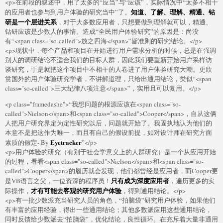
<p>在前段的叙述中，用了太多的“应当”与“应该”，实际情况中“太多不相干
知道、了解、理解、精通、钻
的应用者也参与到用户体验的研究当中”了。
研是一个层进关系
，对于大多数应用者，只想要做到理解就可以，精通、
钻研应该是少数人的事情。造成“全民用户体验研究”的原因是：尚没
有“<span class="so-called">放之四海</span>”皆准则的研究结论。</p>
<p>现状中，每个产品和项目在开始进行用户需求分析的时候，总是在强调
别人的调研结论不适合我们的目标人群，因此我们要重新开始用户采样访
谈研究，于是就把这个项目中不相干的人卷进了用户体验研究大潮。更欣
赏国外的用户体验研究学者，不讲解道理，只给出通用结论，类似“<span
class="so-called">三大纪律八项注意</span>”，实用且可以复用。</p>
<p class="framedashe">“我想问题的根源应该在<span class="so-
called">Nielson</span>和<span class="so-called">Cooper</span>，自从这俩
人把用户研究界定为定性研究以后，问题就开始了。我固执地认为他们的
本意不是把这作为唯一，而且有自己的假设前提，如对设计师在研究方面
Eyetracker
素质的假定- By
”</p>
<p>用户体验的研究（有别于社会学意义上的人群研究）是一个从应用开始
的过程，看看<span class="so-called">Nielson</span>和<span class="so-
called">Cooper</span>的履历就会发现，他们都曾经是应用者，而Cooper更
只有成为深度应用者
是VB语言之父，一位资深的程序员！
，遍历更多的实
才有可能去客观的研究用户体验
际操作，
，得到通用结论。</p>
<p>有一批少数派充当研究人员的角色，“拍脑袋”研究用户体验，如果他们
有丰富的应用经验，得出一些通用结论；其他多数派应用这些通用结论，
同时反馈给少数派去“拍脑袋”，优化结论，良性循环。在充斥着大量非通用