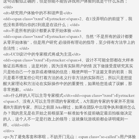
这句话貌似正确的，但是你能不能告诉我用户体验到底是个什么东西；
</dd>
<dt>研究用户体验中的不和谐声音</dt>
<dd><span class="txred">Eyetracker:</span>2、在1没弄明白的前提下，我
也没有弄明白你的2到底是在说什么；</dd>
<dt>不是所有的设计都要从零开始体验 </dt>
<dd><span class="txred">Eyetracker:</span>3、当然 “不是所有的设计都要
从零开始体验”，但是用户研究 必须得有理论的指导，至少得有方法学上的
合法性；</dd>
<dt>UCD设计中的专家模式将成为主流</dt>
<dd><span class="txred">Eyetracker:</span>4、设计不可能全部都在大样本
验证后再推出，这是对的，因为没有实际用户的情 况下做接受度研究其实
只是给自己一个放弃或者继续的信息；顺便声明一下这篇文章的初衷：我
只是看不惯某些公司打着方法的名义行非方法的实际而已，所以只是想提
醒大家理论和方法论在实际操作中的的重要性，如果给您造成了误解，那
非常抱歉。</dd>
<dt>什么样的人可以主导专家模式</dt><dd><span class="txred">Eyetracker:
</span>5、没有人可以主导所谓的专家模式，A方面的专家的专家并不意味
着B方面的专家。所以之前跟 Jeke聊过，如果在团队中出现争执和僵持怎么
办？我的意见是在开始之前根据某一标准如专长提前确定最后拍板做决定
的人，这个人不一定是行政上的领导；这就像玩游戏前都会讲明规则一
样。</dd></dl>
</div>
<p>为了避免客套和寒暄，不妨开门见山：<span class="so-called">用户体验