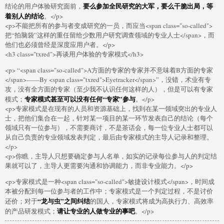
要么参加全民研究的大军，要么干脆出局，等
结论的用户体验研究面前，
着别人的结论
。</p>
<p>不能把所有的参与者变成研究的一员，而应当<span class="so-called">
把“拍脑袋”这样的重任留给少数用户研究调查领域的专业人士</span>，而
他们也必须曾经是深度应用户者。</p>
<h3 class="txred">再谈用户体验的专家模式</h3>
<p> “<span class="so-called">A方面的专家的专家并不意味着B方面的专家
</span>——By <span class="txred">Eyetracker</span>”，没错，术业有专
攻，没有全方面的专家（至少我不认识任何这样的人），但是可以有专家
专家模式甚至可以没有任何“专家”参与
模式；
。</p>
<p>专家模式是在现有的人员和资源基础上，找到在某一领域突出的专业人
士，把他们集合在一起，针对某一项目的某一环节发表自己的结论（每个
领域只有一位参与），不需要商讨，不是茶话会，每一位专业人士都可以
从自己负责的专业领域发表判定，最后由专家模式的主导人记录和整理。
</p>
<p>你瞧，主导人只想要确定参与人名单，如实的记录每位参与人的判定结
果就可以了，主导人更需要沟通和协调能力，而非专业能力。</p>
<p>专家模式是一种<span class="so-called">敏捷设计模式</span>，时间成
本被分配到每一位参与者的工作中；专家模式是一个判定过程，不是讨价
“龙与虫”之间纠结
还价；对于
的国人，专家模式将成为高执行力、高效率
请让专业的人做专业的事吧
的产品研发模式；
。</p>