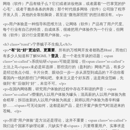
网络（软件）产品有镜子么？它们或者浓妆艳抹，或者露着“一巴掌宽的护
心毛”，或者干脆赤条条的奔跑；那个时代很多网络（软件）公司除了程序
开发人员，其他的全靠拍脑袋，甚至连“撒泡尿照照”的想法都没有。</p>
<p>用户体验是一种指导和思维方法，让网络（软件）产品有了用户尺度。
每个行业有自己的特质，自成体系，很难把用户体验作为一个行业，但网
络（软件）设计行业需要用户体验。</p>
<h3 class="txred">宁养贼子不生痴儿</h3>
“有”比“好”更迫切、更重要
<p>
。所有的万维网开发者都熟悉Html，而他们
普及
有多少人知道和了解SGML？
，是一个老生常谈的话题；<span
class="so-called">系统钻研</span>可能是顶端，但<span class="so-called">
土法上马</span>未必是坏选择，那些流行的（盈利的）网络产品，有多少
是经过焦点小组、卡片分类、眼动仪一步一 步从原型到成品的？不信你看
看国内一线的那些门户网站吧。拿来主义是个好东西，这是商业范畴，先
做到“有”后做到“好”，未尝不可。</p>
<p>在国内网络圈，研究用户体验的过程中存在不和谐的声音：<span
class="so-called">懵懂的人以用户体验为噱头；混高薪的人以用户体验为救
命稻草；拆旧改新的人以用户体验为画皮；厨师以用户体验为香辛料爆
炒……</span>可无论如何，这都是副产品，是打开窗户换空气时混进来的
苍蝇。</p>
<p>所谓“用户体验”是方法还是理论，这并不重要；<span class="so-called">
我们这个国家不缺理论家，只缺实干者</span>；只要尊重用户、实事求是