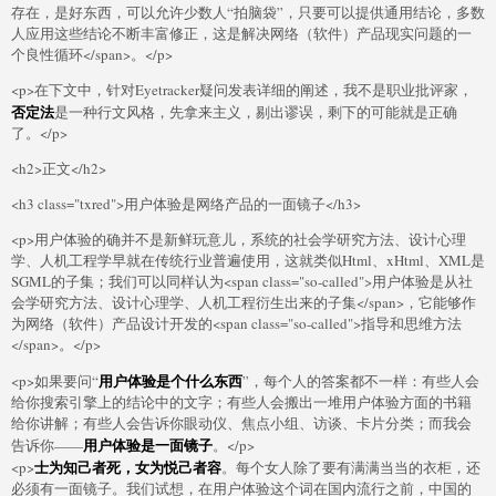
存在，是好东西，可以允许少数人“拍脑袋”，只要可以提供通用结论，多数
人应用这些结论不断丰富修正，这是解决网络（软件）产品现实问题的一
个良性循环</span>。</p>
<p>在下文中，针对Eyetracker疑问发表详细的阐述，我不是职业批评家，
否定法
是一种行文风格，先拿来主义，剔出谬误，剩下的可能就是正确
了。</p>
<h2>正文</h2>
<h3 class="txred">用户体验是网络产品的一面镜子</h3>
<p>用户体验的确并不是新鲜玩意儿，系统的社会学研究方法、设计心理
学、人机工程学早就在传统行业普遍使用，这就类似Html、xHtml、XML是
SGML的子集；我们可以同样认为<span class="so-called">用户体验是从社
会学研究方法、设计心理学、人机工程衍生出来的子集</span>，它能够作
为网络（软件）产品设计开发的<span class="so-called">指导和思维方法
</span>。</p>
用户体验是个什么东西
<p>如果要问“
”，每个人的答案都不一样：有些人会
给你搜索引擎上的结论中的文字；有些人会搬出一堆用户体验方面的书籍
给你讲解；有些人会告诉你眼动仪、焦点小组、访谈、卡片分类；而我会
用户体验是一面镜子
告诉你——
。</p>
士为知己者死，女为悦己者容
<p>
。每个女人除了要有满满当当的衣柜，还
必须有一面镜子。我们试想，在用户体验这个词在国内流行之前，中国的