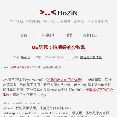
HoZiN
产品策划、信息架构、交互设计；爱思考，爱总结，主要是接地气
首页
一句话经典
嚼书
更新日志
UE研究：拍脑袋的少数派
作者:
HoZiN
时间:
2009年08月14日
分类:
假装用户的体验
Home
»
假装用户的体验
» UE研究：拍脑袋的少数派
<p>近日拜读了Eyetracker的《
拍脑袋出来的用户体验
》，感触颇深。隔行
未必隔山，虽然我不是用户研究方面的从业者，但文中的基本观点能够理
解且非常赞同。万分荣幸的是Eyetracker针对我的拙作《
专家模式下的用户
体验
》提出了如下观点：</p>
<div class="framedashe">
<dl><dt>我们要承认用户体验是个好东西</dt>
<dd><span class="txred">Eyetracker:</span>1、承认用户体验是个好东西，