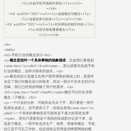
  <li>比如手机升级操作系统</li></ul>

  </td>

<td width="25%"><ul><li>连接概念与概念</li>

  <li>连接实体与实体</li></ul></td>

<td width="25%"><ul><li>对应网站的相关内容</li>

  <li>内容关联着重要概念</li>

</ul></td>
</tr>
</table>
<h2>手机行业的概念设计</h2>
<p>
概念是指对一个具体事物的抽象描述
，比如我们要规划
<span class="so-called">X-cell</span>，,那么就要先知道手机
行业的概念，这样才能有的放矢。</p>
<p>概念的设计是建立在用户需求调查的基础上的，是需求
决定了我们对概念设计的取舍，而这一部分不在本文的讨论
范畴，我们已经假设明确了用户的需求。</p>
<h3><span class="txred">Step#01</span>概念可以衍生关联
概念（子概念）</h3>
<p>一个行业的分析，可能你会无从下手，而只要把一部手
机摆在桌面上，信手摆弄几下，你就会发现<span class="so-
called">一个简单的事物背后可能有若干庞大的系统支撑
</span>，而你只需要把这个系统的组成部分记录下来，这
就是子概念。一部手机包含生产、销售、维修等概念，手机
自己是不可以工作的，也必须有运营商提供蜂窝网络的概