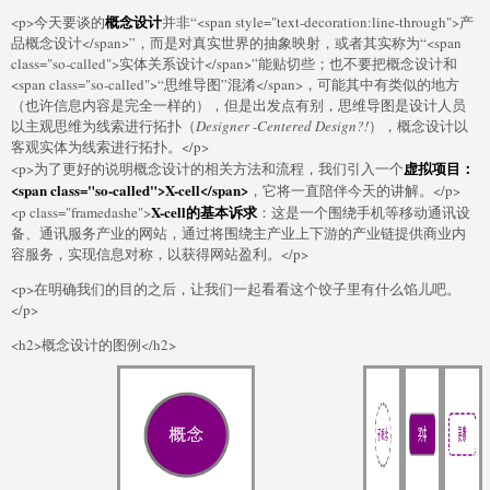
概念设计
<p>今天要谈的
并非“<span style="text-decoration:line-through">产
品概念设计</span>”，而是对真实世界的抽象映射，或者其实称为“<span
class="so-called">实体关系设计</span>”能贴切些；也不要把概念设计和
<span class="so-called">“思维导图”混淆</span>，可能其中有类似的地方
（也许信息内容是完全一样的），但是出发点有别，思维导图是设计人员
以主观思维为线索进行拓扑（
Designer -Centered Design?!
），概念设计以
客观实体为线索进行拓扑。</p>
虚拟项目：
<p>为了更好的说明概念设计的相关方法和流程，我们引入一个
<span class="so-called">X-cell</span>
，它将一直陪伴今天的讲解。</p>
X-cell的基本诉求
<p class="framedashe">
：这是一个围绕手机等移动通讯设
备、通讯服务产业的网站，通过将围绕主产业上下游的产业链提供商业内
容服务，实现信息对称，以获得网站盈利。</p>
<p>在明确我们的目的之后，让我们一起看看这个饺子里有什么馅儿吧。
</p>
<h2>概念设计的图例</h2>