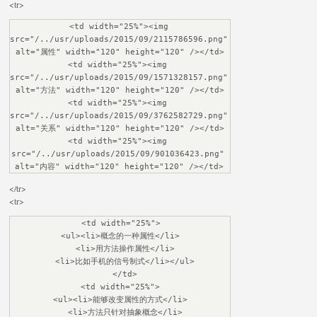
<tr>
<td width="25%"><img 
src="/../usr/uploads/2015/09/2115786596.png" 
alt="属性" width="120" height="120" /></td>

<td width="25%"><img 
src="/../usr/uploads/2015/09/1571328157.png" 
alt="方法" width="120" height="120" /></td>

<td width="25%"><img 
src="/../usr/uploads/2015/09/3762582729.png" 
alt="关系" width="120" height="120" /></td>

<td width="25%"><img 
src="/../usr/uploads/2015/09/901036423.png" 
alt="内容" width="120" height="120" /></td>
</tr>
<tr>
<td width="25%">

<ul><li>概念的一种属性</li>

  <li>用方法操作属性</li>

  <li>比如手机的信号制式</li></ul>

  </td>

<td width="25%">

<ul><li>能够改变属性的方式</li>

  <li>方法只针对抽象概念</li>
