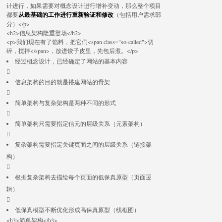
计进行，如果需要对概念设计进行增补变动，那么整个项目
都要
从最基础的工作进行重新验证和修改
（包括用户需求部
分）</p>
<h2>信息架构隆重登场</h2>
<p>我们现在有了馅料，把它们<span class="so-called">切
碎，搅拌</span>，放进饺子皮里，先包后煮。</p>
经过概念设计，已经确定了网站的基本内容

信息架构的目的就是搭建网站的骨架

简单架构与复杂架构是两种不同的形式

简单架构只需要指定信元的层级关系（元素架构）

复杂架构需要指定关键页面之间的层级关系（链接架
构）

根据复杂架构去描绘每个页面的低保真原型（页面逻
辑）

低保真模型不断优化形成高保真原型（线框图）
<h3>简单架构</h3>