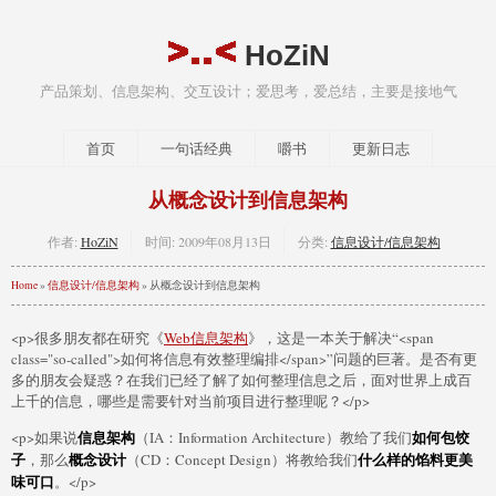
HoZiN
产品策划、信息架构、交互设计；爱思考，爱总结，主要是接地气
首页
一句话经典
嚼书
更新日志
从概念设计到信息架构
作者:
HoZiN
时间:
2009年08月13日
分类:
信息设计/信息架构
Home
»
信息设计/信息架构
» 从概念设计到信息架构
<p>很多朋友都在研究《
Web信息架构
》，这是一本关于解决“<span
class="so-called">如何将信息有效整理编排</span>”问题的巨著。是否有更
多的朋友会疑惑？在我们已经了解了如何整理信息之后，面对世界上成百
上千的信息，哪些是需要针对当前项目进行整理呢？</p>
信息架构
如何包饺
<p>如果说
（IA：Information Architecture）教给了我们
子
概念设计
什么样的馅料更美
，那么
（CD：Concept Design）将教给我们
味可口
。</p>