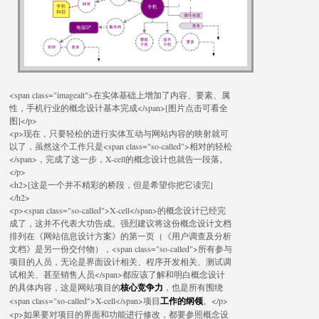
<span class="imagealt">在实体基础上增加了内容、要素、属
性，手机行业的概念设计基本完成</span>[图片点击可看全
图]</p>
<p>现在，只要轻松的进行实体互动与网站内容的映射就可
以了，虽然这个工作只是<span class="so-called">相对的轻松
</span>，完成了这一步，X-cell的概念设计也就告一段落。
</p>
<h2>[这是一个并不精彩的桥段，但是希望你把它读完]
</h2>
<p><span class="so-called">X-cell</span>的概念设计已经完
成了，这并不代表大功告成。强烈建议将这份概念设计文档
排列在《网站信息设计方案》的第一页（《用户调查及分析
文档》是另一份交付物），<span class="so-called">所有参与
项目的人员，无论是界面设计相关、程序开发相关、测试调
试相关、甚至销售人员</span>都应该了解和明白概念设计
的具体内容，这是网站项目的
核心竞争力
，也是所有围绕
<span class="so-called">X-cell</span>项目
工作的纲领
。</p>
<p>如果要对项目的界面和功能进行修改，都要参照概念设