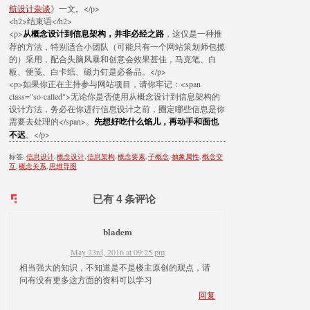
航设计杂谈
》一文。</p>
<h2>结束语</h2>
<p>
从概念设计到信息架构，并非必经之路
，这仅是一种推
荐的方法，特别适合小团队（可能只有一个网站策划师包揽
的）采用，配合头脑风暴和创意会效果甚佳，马克笔、白
板、便笺、白卡纸、磁力钉是必备品。</p>
<p>如果你正在主持参与网站项目，请你牢记：<span
class="so-called">无论你是否使用从概念设计到信息架构的
设计方法，务必在你进行信息设计之前，圈定哪些信息是你
需要去处理的</span>。
先想好吃什么馅儿，再动手和面也
不迟
。</p>
标签:
信息设计
,
概念设计
,
信息架构
,
概念要素
,
子概念
,
抽象属性
,
概念交
互
,
概念关系
,
思维导图
已有 4 条评论
bladem
May 23rd, 2016 at 09:25 pm
相当强大的知识，不知道是不是楼主原创的观点，请
问有没有更多这方面的资料可以学习
回复