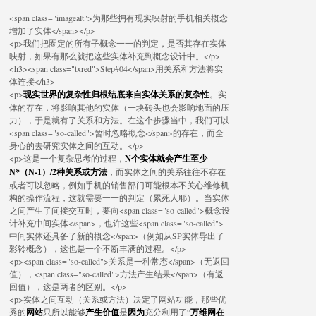
<span class="imagealt">为那些拥有现实映射的手机相关概念
增加了实体</span></p>
<p>我们把圈定的所有子概念一一的判定，是否其存在实体
映射，如果有那么就把这些实体补充到概念设计中。</p>
<h3><span class="txred">Step#04</span>用关系和方法将实
体连接</h3>
<p>
现实世界的复杂性归根结底来自实体关系的复杂性
。实
体的存在，将影响其他的实体（一块砖头也会影响地面的压
力），于是就有了关系和方法。在这个步骤当中，我们可以
<span class="so-called">暂时忽略概念</span>的存在，而全
身心的去研究实体之间的互动。</p>
<p>这是一个复杂思考的过程，
N个实体就会产生至少
N*（N-1）/2种关系或方法
，而实体之间的关系往往不存在
或者可以忽略，例如手机的销售部门可能根本不关心维修机
构的操作流程，这就需要一一的判定（累死人耶）。当实体
之间产生了间接交互时，要向<span class="so-called">概念设
计补充中间实体</span>，也许这些<span class="so-called">
中间实体还具备了新的概念</span>（例如从SP实体导出了
彩铃概念），这也是一个不断丰满的过程。</p>
<p><span class="so-called">关系是一种常态</span>（无返回
值），<span class="so-called">方法产生结果</span>（有返
回值），这是两者的区别。</p>
<p>实体之间互动（关系或方法）决定了网站功能，那些优
秀的
网站
只所以能够
产生价值
是
因为
充分利用了“
万维网在