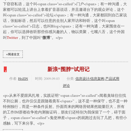
下窃窃私语，这个叫<span class="so-called">门户</span>；有一种沟通，大
家都可以轮流上讲台上拿着扩音器说话，并且邀请台下的观众评论，这个
叫<span class="so-called">论坛</span>；有一种沟通，大家都回到自己家说
话，张贴标语，然后可以任意的去别人家拜访和聆听，这个叫<span
class="so-called">日志，也叫Blog</span>；还有一种沟通，大家围坐在一
起，你可以选择收听那些你感兴趣的人，物以类聚，七嘴八舌，这个外国
微博
叫
Twitter
，到了中国叫“
”。</p>
+阅读全文
新浪“围脖”试用记
作者:
HoZiN
时间:
2009.09.03
分类:
信息设计/信息架构
,
产品试用
评论
<p>从来不爱跟风扎堆，实践证明“<span class="so-called">闻着臭味往往找
不到公厕，也许仅仅是跟随着粪车</span>”，这不是一种保守，也不是一种
特例独行，而是一种条件反射。扑面而来的网络营销果然能量巨大，所有
的工作IM群都在争抢内测验证码，朋友们还特别为我保留了一个，碍于面
子，<span class="so-called">鬼使神差</span>的就跑过去玩了几把，有些小
感触，写下来分享。</p>