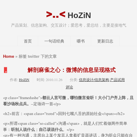
HoZiN
产品策划、信息架构、交互设计；爱思考，爱总结，主要是接地气
首页
一句话经典
嚼书
更新日志
Home
» 标签 twitter 下的文章
解剖麻雀之心：微博的信息呈现格式
作者:
HoZiN
时间:
2010.11.26
分类:
信息设计/信息架构
,
产品试用
评论
都云人言可微，哪怕微言耸听！大小门户齐上阵，且
<p class="framedashe">
看沙场秋点兵。
--定场诗一首</p>
<h2>前言：<span class="txred">回到七嘴八舌的原始社会</span></h2>
<p>所谓<span class="so-called">沟通</span>，就是人们忙着做两件简单
听别人说什么
自己该说什么
事：
；
。</p>
<p>有一种沟通，主席台上某个发言人拿着扩音器讲话，身为听众只能在台