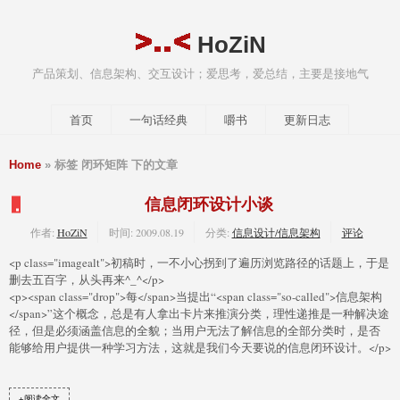
HoZiN
产品策划、信息架构、交互设计；爱思考，爱总结，主要是接地气
首页
一句话经典
嚼书
更新日志
Home
» 标签 闭环矩阵 下的文章
信息闭环设计小谈
作者:
HoZiN
时间:
2009.08.19
分类:
信息设计/信息架构
评论
<p class="imagealt">初稿时，一不小心拐到了遍历浏览路径的话题上，于是
删去五百字，从头再来^_^</p>
<p><span class="drop">每</span>当提出“<span class="so-called">信息架构
</span>”这个概念，总是有人拿出卡片来推演分类，理性递推是一种解决途
径，但是必须涵盖信息的全貌；当用户无法了解信息的全部分类时，是否
能够给用户提供一种学习方法，这就是我们今天要说的信息闭环设计。</p>
+阅读全文