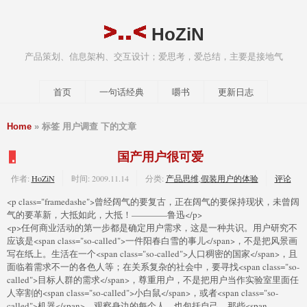
HoZiN
产品策划、信息架构、交互设计；爱思考，爱总结，主要是接地气
首页
一句话经典
嚼书
更新日志
Home
» 标签 用户调查 下的文章
国产用户很可爱
作者:
HoZiN
时间:
2009.11.14
分类:
产品思维
,
假装用户的体验
评论
<p class="framedashe">曾经阔气的要复古，正在阔气的要保持现状，未曾阔
气的要革新，大抵如此，大抵！————鲁迅</p>
<p>任何商业活动的第一步都是确定用户需求，这是一种共识。用户研究不
应该是<span class="so-called">一件阳春白雪的事儿</span>，不是把风景画
写在纸上。生活在一个<span class="so-called">人口稠密的国家</span>，且
面临着需求不一的各色人等；在关系复杂的社会中，要寻找<span class="so-
called">目标人群的需求</span>，尊重用户，不是把用户当作实验室里面任
人宰割的<span class="so-called">小白鼠</span>，或者<span class="so-
called">机器</span>。观察身边的每个人，也包括自己，那些<span