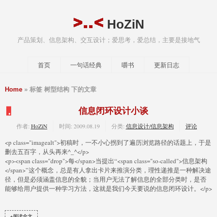
HoZiN
产品策划、信息架构、交互设计；爱思考，爱总结，主要是接地气
首页
一句话经典
嚼书
更新日志
Home
» 标签 树型结构 下的文章
信息闭环设计小谈
作者:
HoZiN
时间:
2009.08.19
分类:
信息设计/信息架构
评论
<p class="imagealt">初稿时，一不小心拐到了遍历浏览路径的话题上，于是
删去五百字，从头再来^_^</p>
<p><span class="drop">每</span>当提出“<span class="so-called">信息架构
</span>”这个概念，总是有人拿出卡片来推演分类，理性递推是一种解决途
径，但是必须涵盖信息的全貌；当用户无法了解信息的全部分类时，是否
能够给用户提供一种学习方法，这就是我们今天要说的信息闭环设计。</p>
+阅读全文